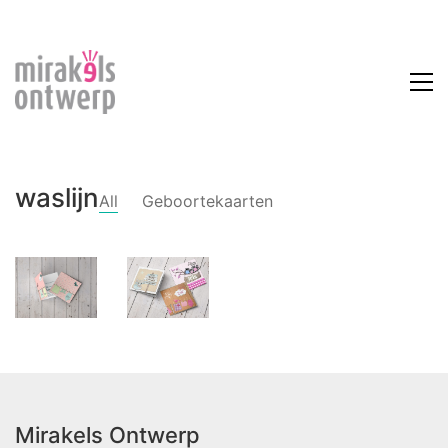
waslijn
All
Geboortekaarten
No more portfolio items to
show
Mirakels Ontwerp