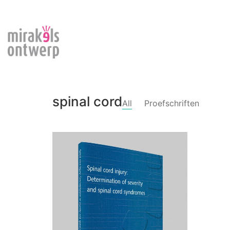
spinal cord
All
Proefschriften