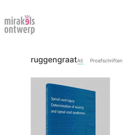
ruggengraat
All
Proefschriften