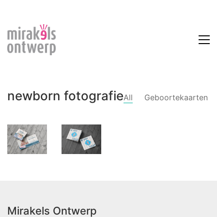
newborn fotografie
All
Geboortekaarten
No more portfolio items to
show
Mirakels Ontwerp