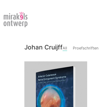
Johan Cruijff
All
Proefschriften