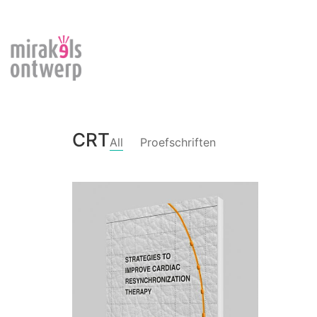
CRT
All
Proefschriften