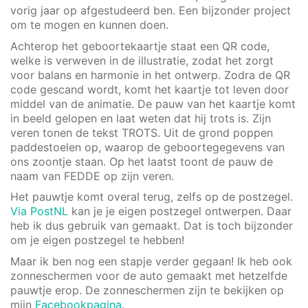
vorig jaar op afgestudeerd ben. Een bijzonder project
om te mogen en kunnen doen.
Achterop het geboortekaartje staat een QR code,
welke is verweven in de illustratie, zodat het zorgt
voor balans en harmonie in het ontwerp. Zodra de QR
code gescand wordt, komt het kaartje tot leven door
middel van de animatie. De pauw van het kaartje komt
in beeld gelopen en laat weten dat hij trots is. Zijn
veren tonen de tekst TROTS. Uit de grond poppen
paddestoelen op, waarop de geboortegegevens van
ons zoontje staan. Op het laatst toont de pauw de
naam van FEDDE op zijn veren.
Het pauwtje komt overal terug, zelfs op de postzegel.
Via PostNL
kan je je eigen postzegel ontwerpen. Daar
heb ik dus gebruik van gemaakt. Dat is toch bijzonder
om je eigen postzegel te hebben!
Maar ik ben nog een stapje verder gegaan! Ik heb ook
zonneschermen voor de auto gemaakt met hetzelfde
pauwtje erop. De zonneschermen zijn te bekijken op
mijn
Facebookpagina
.